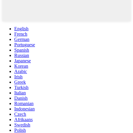
English
French
German
Portuguese
Spanish
Russian
Japanese
Korean
Arabic
Irish
Greek
Turkish
Italian
Danish
Romanian
Indonesian
Czech
Afrikaans
Swedish
Polish