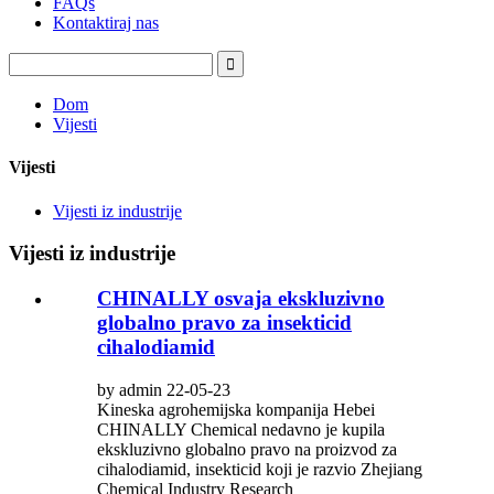
FAQs
Kontaktiraj nas
Dom
Vijesti
Vijesti
Vijesti iz industrije
Vijesti iz industrije
CHINALLY osvaja ekskluzivno
globalno pravo za insekticid
cihalodiamid
by admin 22-05-23
Kineska agrohemijska kompanija Hebei
CHINALLY Chemical nedavno je kupila
ekskluzivno globalno pravo na proizvod za
cihalodiamid, insekticid koji je razvio Zhejiang
Chemical Industry Research