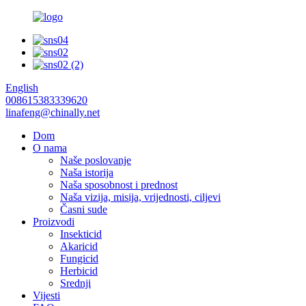
English
008615383339620
linafeng@chinally.net
Dom
O nama
Naše poslovanje
Naša istorija
Naša sposobnost i prednost
Naša vizija, misija, vrijednosti, ciljevi
Časni sude
Proizvodi
Insekticid
Akaricid
Fungicid
Herbicid
Srednji
Vijesti