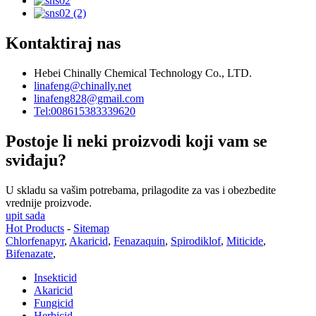
Kontaktiraj nas
Hebei Chinally Chemical Technology Co., LTD.
linafeng@chinally.net
linafeng828@gmail.com
Tel:008615383339620
Postoje li neki proizvodi koji vam se
sviđaju?
U skladu sa vašim potrebama, prilagodite za vas i obezbedite
vrednije proizvode.
upit sada
Hot Products
-
Sitemap
Chlorfenapyr
,
Akaricid
,
Fenazaquin
,
Spirodiklof
,
Miticide
,
Bifenazate
,
Insekticid
Akaricid
Fungicid
Herbicid