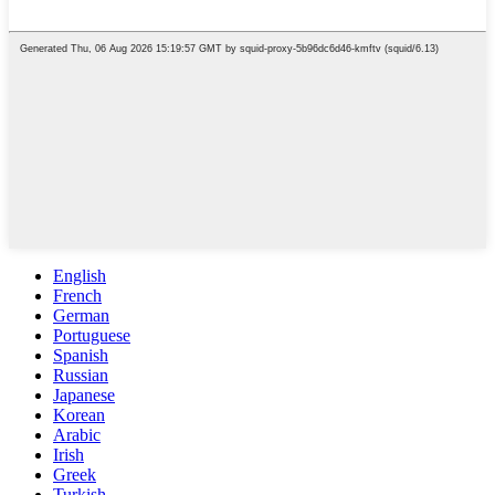
English
French
German
Portuguese
Spanish
Russian
Japanese
Korean
Arabic
Irish
Greek
Turkish