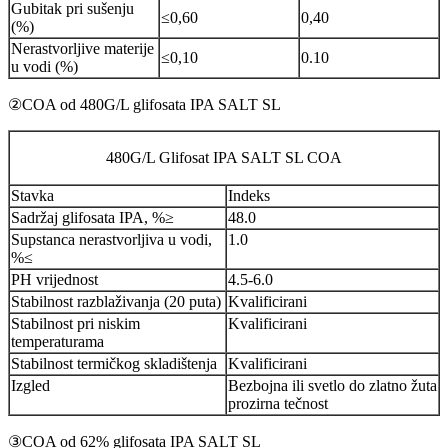
Gubitak pri sušenju
≤0,60
0,40
(%)
Nerastvorljive materije
≤0,10
0.10
u vodi (%)
②COA od 480G/L glifosata IPA SALT SL
480G/L Glifosat IPA SALT SL COA
Stavka
Indeks
Sadržaj glifosata IPA, %≥
48.0
Supstanca nerastvorljiva u vodi,
1.0
%≤
PH vrijednost
4.5-6.0
Stabilnost razblaživanja (20 puta)
Kvalificirani
Stabilnost pri niskim
Kvalificirani
temperaturama
Stabilnost termičkog skladištenja
Kvalificirani
Izgled
Bezbojna ili svetlo do zlatno žuta
prozirna tečnost
③COA od 62% glifosata IPA SALT SL