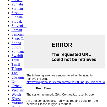
Punjabi
Serbian
Sesotho
Sinhala
Slovak
Slovenian
Somali
Samoan
Scots Gaelic
Shona
Sindhi
Sundanese
Swahili
Tajik
Tamil
Telugu
Thai
Ukrainian
Urdu
Uzbek
Vietnamese
Welsh
Xhosa
Yiddish