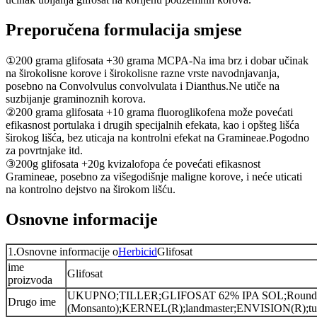
Preporučena formulacija smjese
①200 grama glifosata +30 grama MCPA-Na ima brz i dobar učinak
na širokolisne korove i širokolisne razne vrste navodnjavanja,
posebno na Convolvulus convolvulata i Dianthus.Ne utiče na
suzbijanje graminoznih korova.
②200 grama glifosata +10 grama fluoroglikofena može povećati
efikasnost portulaka i drugih specijalnih efekata, kao i opšteg lišća
širokog lišća, bez uticaja na kontrolni efekat na Gramineae.Pogodno
za povrtnjake itd.
③200g glifosata +20g kvizalofopa će povećati efikasnost
Gramineae, posebno za višegodišnje maligne korove, i neće uticati
na kontrolno dejstvo na širokom lišću.
Osnovne informacije
1.Osnovne informacije o
Herbicid
Glifosat
ime
Glifosat
proizvoda
UKUPNO;TILLER;GLIFOSAT 62% IPA SOL;Round
Drugo ime
(Monsanto);KERNEL(R);landmaster;ENVISION(R);t