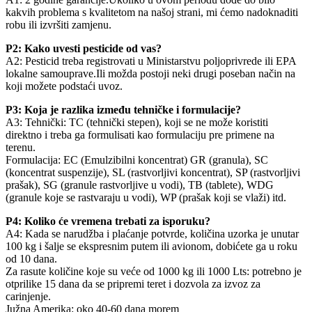
kakvih problema s kvalitetom na našoj strani, mi ćemo nadoknaditi
robu ili izvršiti zamjenu.
P2: Kako uvesti pesticide od vas?
A2: Pesticid treba registrovati u Ministarstvu poljoprivrede ili EPA
lokalne samouprave.Ili možda postoji neki drugi poseban način na
koji možete podstaći uvoz.
P3: Koja je razlika između tehničke i formulacije?
A3: Tehnički: TC (tehnički stepen), koji se ne može koristiti
direktno i treba ga formulisati kao formulaciju pre primene na
terenu.
Formulacija: EC (Emulzibilni koncentrat) GR (granula), SC
(koncentrat suspenzije), SL (rastvorljivi koncentrat), SP (rastvorljivi
prašak), SG (granule rastvorljive u vodi), TB (tablete), WDG
(granule koje se rastvaraju u vodi), WP (prašak koji se vlaži) itd.
P4: Koliko će vremena trebati za isporuku?
A4: Kada se narudžba i plaćanje potvrde, količina uzorka je unutar
100 kg i šalje se ekspresnim putem ili avionom, dobićete ga u roku
od 10 dana.
Za rasute količine koje su veće od 1000 kg ili 1000 Lts: potrebno je
otprilike 15 dana da se pripremi teret i dozvola za izvoz za
carinjenje.
Južna Amerika: oko 40-60 dana morem