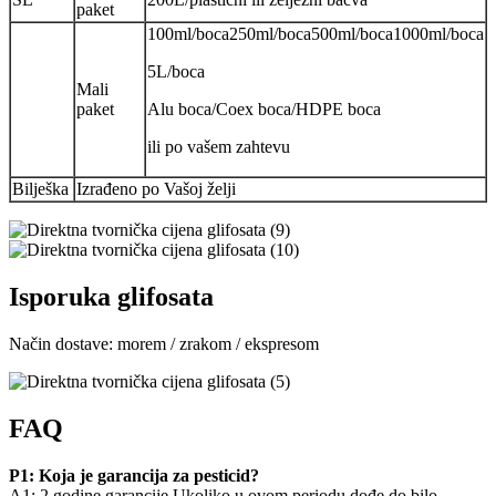
paket
100ml/boca250ml/boca500ml/boca1000ml/boca
5L/boca
Mali
paket
Alu boca/Coex boca/HDPE boca
ili po vašem zahtevu
Bilješka
Izrađeno po Vašoj želji
Isporuka glifosata
Način dostave: morem / zrakom / ekspresom
FAQ
P1: Koja je garancija za pesticid?
A1: 2 godine garancije.Ukoliko u ovom periodu dođe do bilo