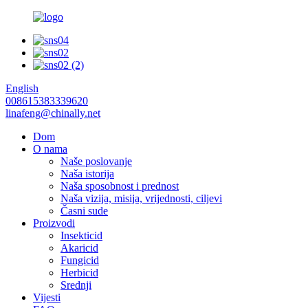
English
008615383339620
linafeng@chinally.net
Dom
O nama
Naše poslovanje
Naša istorija
Naša sposobnost i prednost
Naša vizija, misija, vrijednosti, ciljevi
Časni sude
Proizvodi
Insekticid
Akaricid
Fungicid
Herbicid
Srednji
Vijesti