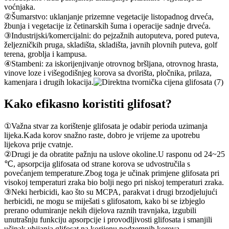
voćnjaka.
②Šumarstvo: uklanjanje prizemne vegetacije listopadnog drveća,
žbunja i vegetacije iz četinarskih šuma i operacije sadnje drveća.
③Industrijski/komercijalni: do pejzažnih autoputeva, pored puteva,
željezničkih pruga, skladišta, skladišta, javnih plovnih puteva, golf
terena, groblja i kampusa.
④Stambeni: za iskorijenjivanje otrovnog bršljana, otrovnog hrasta,
vinove loze i višegodišnjeg korova sa dvorišta, pločnika, prilaza,
kamenjara i drugih lokacija.
Kako efikasno koristiti glifosat?
①Važna stvar za korištenje glifosata je odabir perioda uzimanja
lijeka.Kada korov snažno raste, dobro je vrijeme za upotrebu
lijekova prije cvatnje.
②Drugi je da obratite pažnju na uslove okoline.U rasponu od 24~25
℃, apsorpcija glifosata od strane korova se udvostručila s
povećanjem temperature.Zbog toga je učinak primjene glifosata pri
visokoj temperaturi zraka bio bolji nego pri niskoj temperaturi zraka.
③Neki herbicidi, kao što su MCPA, parakvat i drugi brzodjelujući
herbicidi, ne mogu se miješati s glifosatom, kako bi se izbjeglo
prerano odumiranje nekih dijelova raznih travnjaka, izgubili
unutrašnju funkciju apsorpcije i provodljivosti glifosata i smanjili
učinak ubijanja glifosat na korijenu podzemnih korova.