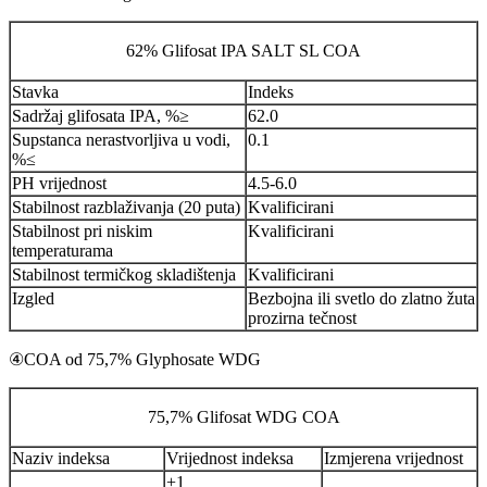
62% Glifosat IPA SALT SL COA
Stavka
Indeks
Sadržaj glifosata IPA, %≥
62.0
Supstanca nerastvorljiva u vodi,
0.1
%≤
PH vrijednost
4.5-6.0
Stabilnost razblaživanja (20 puta)
Kvalificirani
Stabilnost pri niskim
Kvalificirani
temperaturama
Stabilnost termičkog skladištenja
Kvalificirani
Izgled
Bezbojna ili svetlo do zlatno žuta
prozirna tečnost
④COA od 75,7% Glyphosate WDG
75,7% Glifosat WDG COA
Naziv indeksa
Vrijednost indeksa
Izmjerena vrijednost
+1