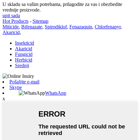
U skladu sa vašim potrebama, prilagodite za vas i obezbedite
vrednije proizvode.
upit sada
Hot Products
-
Sitemap
Miticide
,
Bifenazate
,
Spirodiklof
,
Fenazaquin
,
Chlorfenapyr
,
Akaricid
,
Insekticid
Akaricid
Fungicid
Herbicid
Srednji
Pošaljite e-mail
Skype
WhatsApp
x