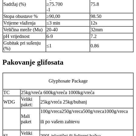
Sadržaj (%)
≥75.700
75.8
-1
Stopa obustave %
≥90,00
98.50
Vrijeme vlaženja
≤3 min
12s
Veličina mreže (Mu)
20-40
32mm
pH vrijednost
6-9
7.2
Gubitak pri sušenju
≤1
0.86
(%)
Pakovanje glifosata
Glyphosate Package
TC
25kg/vreća 600kg/vreća 1000kg/vreća
Veliki
WDG
25kg/vreća 25kg/bubanj
paket:
100g/vreca250g/vreca500g/vreca1000g/vreca
Mali
paket
ili po vašem zahtevu
Veliki
SL
200L/plastični ili željezni bačva