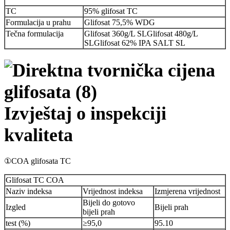
TC
95% glifosat TC
Formulacija u prahu
Glifosat 75,5% WDG
Tečna formulacija
Glifosat 360g/L SLGlifosat 480g/L
SLGlifosat 62% IPA SALT SL
Izvještaj o inspekciji
kvaliteta
①COA glifosata TC
Glifosat TC COA
Naziv indeksa
Vrijednost indeksa
Izmjerena vrijednost
Bijeli do gotovo
Izgled
Bijeli prah
bijeli prah
test (%)
≥95,0
95.10