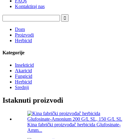
FAQs
Kontaktiraj nas
Dom
Proizvodi
Herbicid
Kategorije
Insekticid
Akaricid
Fungicid
Herbicid
Srednji
Istaknuti proizvodi
Kina fabrički proizvođač herbicida Glufosinate-
Amm...