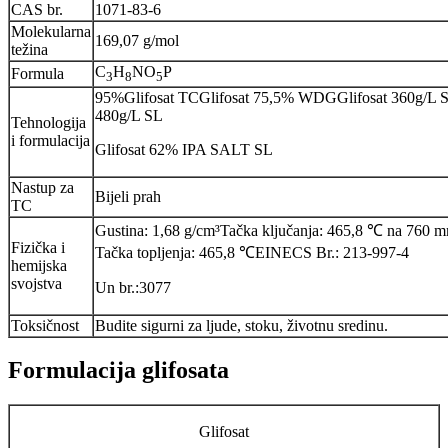
CAS br.
1071-83-6
Molekularna
169,07 g/mol
težina
C
H
NO
P
Formula
3
8
5
95%Glifosat TCGlifosat 75,5% WDGGlifosat 360g/L S
480g/L SL
Tehnologija
i formulacija
Glifosat 62% IPA SALT SL
Nastup za
Bijeli prah
TC
Gustina: 1,68 g/cm³Tačka ključanja: 465,8 ℃ na 760
Fizička i
Tačka topljenja: 465,8 ℃EINECS Br.: 213-997-4
hemijska
svojstva
Un br.:3077
Toksičnost
Budite sigurni za ljude, stoku, životnu sredinu.
Formulacija glifosata
Glifosat