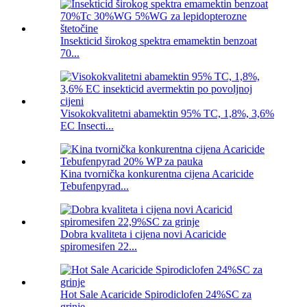
Insekticid širokog spektra emamektin benzoat
70...
Visokokvalitetni abamektin 95% TC, 1,8%, 3,6%
EC Insecti...
Kina tvornička konkurentna cijena Acaricide
Tebufenpyrad...
Dobra kvaliteta i cijena novi Acaricide
spiromesifen 22...
Hot Sale Acaricide Spirodiclofen 24%SC za
grinje