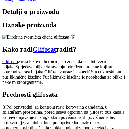
Detalji o proizvodu
Oznake proizvoda
Kako radi
Glifosat
raditi?
Glifosat
je neselektivni herbicid, što znači da će ubiti većinu
biljaka.Sprječava biljke da stvaraju određene proteine ​​koji su
potrebni za rast biljaka.Glifosat zaustavlja specifičan enzimski put,
put šikimične kiseline.Put šikimske kiseline je neophodan za biljke i
neke mikroorganizme.
Prednosti glifosata
①Poljoprivredni: za kontrolu rasta korova na ogradama, u
skladišnim prostorima, pored useva otpornih na glifosat, duž kanala
za navodnjavanje i na ugarskim površinama ili površinama bez
proizvodnje;za minimalne i poljoprivredne prakse bez
obrade;renovirati pašnjake;i uklanjanje prizemne vegetacije iz